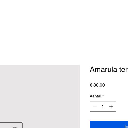
Amarula ter
Prijs
€ 30,00
Aantal
*
I