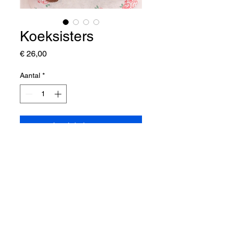
Koeksisters
Prijs
€ 26,00
Aantal
*
In winkelwagen
Winkel
Over ons
Blog